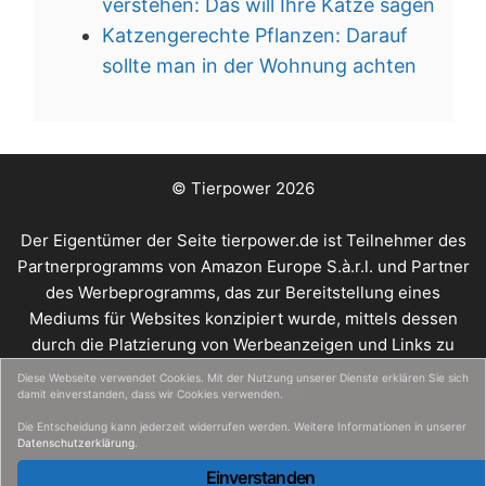
verstehen: Das will Ihre Katze sagen
Katzengerechte Pflanzen: Darauf
sollte man in der Wohnung achten
© Tierpower 2026
Der Eigentümer der Seite tierpower.de ist Teilnehmer des
Partnerprogramms von Amazon Europe S.à.r.l. und Partner
des Werbeprogramms, das zur Bereitstellung eines
Mediums für Websites konzipiert wurde, mittels dessen
durch die Platzierung von Werbeanzeigen und Links zu
amazon.de Werbekostenerstattung verdient werden
Diese Webseite verwendet Cookies. Mit der Nutzung unserer Dienste erklären Sie sich
können.
Online Empfehlungen
damit einverstanden, dass wir Cookies verwenden.
Die Entscheidung kann jederzeit widerrufen werden. Weitere Informationen in unserer
Datenschutzerklärung
.
Über uns
-
Impressum
-
Datenschutz
-
Kontakt
Einverstanden