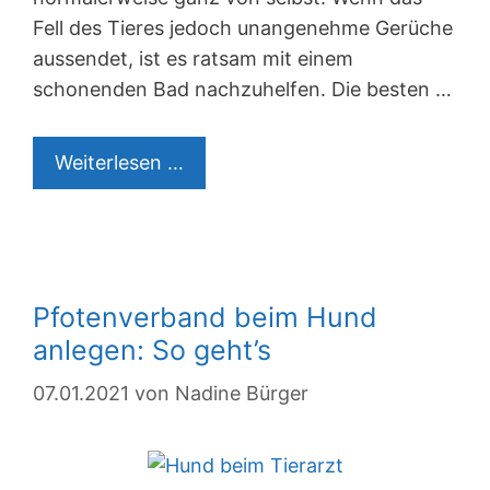
Fell des Tieres jedoch unangenehme Gerüche
aussendet, ist es ratsam mit einem
schonenden Bad nachzuhelfen. Die besten …
5
Weiterlesen …
Tipps
zum
Hunde
baden
Pfotenverband beim Hund
anlegen: So geht’s
07.01.2021
von
Nadine Bürger