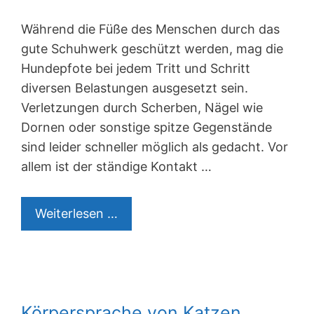
Während die Füße des Menschen durch das
gute Schuhwerk geschützt werden, mag die
Hundepfote bei jedem Tritt und Schritt
diversen Belastungen ausgesetzt sein.
Verletzungen durch Scherben, Nägel wie
Dornen oder sonstige spitze Gegenstände
sind leider schneller möglich als gedacht. Vor
allem ist der ständige Kontakt …
Pfotenverband
Weiterlesen …
beim
Hund
anlegen:
So
Körpersprache von Katzen
geht’s