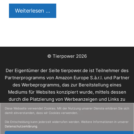
Zecken
Weiterlesen …
entfernen
beim
Hund:
So
geht’s
© Tierpower 2026
Der Eigentümer der Seite tierpower.de ist Teilnehmer des
Partnerprogramms von Amazon Europe S.à.r.l. und Partner
des Werbeprogramms, das zur Bereitstellung eines
Mediums für Websites konzipiert wurde, mittels dessen
durch die Platzierung von Werbeanzeigen und Links zu
amazon.de Werbekostenerstattung verdient werden
Diese Webseite verwendet Cookies. Mit der Nutzung unserer Dienste erklären Sie sich
können.
Online Empfehlungen
damit einverstanden, dass wir Cookies verwenden.
Die Entscheidung kann jederzeit widerrufen werden. Weitere Informationen in unserer
Datenschutzerklärung
.