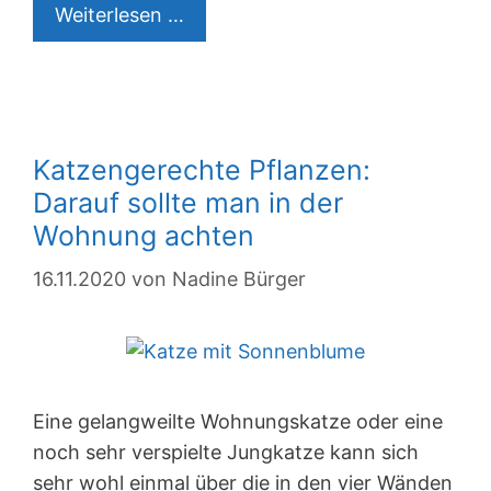
Körpersprache
Weiterlesen …
von
Katzen
verstehen:
Das
Katzengerechte Pflanzen:
will
Darauf sollte man in der
Ihre
Katze
Wohnung achten
sagen
16.11.2020
von
Nadine Bürger
Eine gelangweilte Wohnungskatze oder eine
noch sehr verspielte Jungkatze kann sich
sehr wohl einmal über die in den vier Wänden