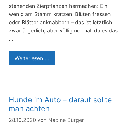
stehenden Zierpflanzen hermachen: Ein
wenig am Stamm kratzen, Blüten fressen
oder Blätter anknabbern – das ist letztlich
zwar ärgerlich, aber völlig normal, da es das
…
Katzengerechte
Weiterlesen …
Pflanzen:
Darauf
sollte
man
Hunde im Auto – darauf sollte
in
man achten
der
Wohnung
28.10.2020
von
Nadine Bürger
achten